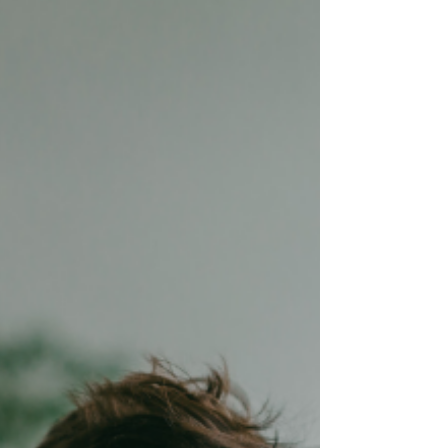
מודל (ESDM (Early Start Denver Model הוא גישת
התערבות מוקדמת מקיפה, מבוססת משחק והנאה
המיועדת לילדים אוטיסטים בגיל הרך. גישה מבוססת
מדע מהמובילות בעולם בטיפול בילדים אוטיסטים.
הגישה מבוססת על עקרונות התפתחותיים והתנהגותי
בסביבה הטבעית של הילד, והיא מציעה תוכנית טיפולי
הוליסטית שרואה את הילד כשלם ומתמקדת בתחומים
התפתחותיים רבים. המטרה המרכזית של המודל היא
לאתר את האתגרים המוקדמים שהילדים חווים בשלבי
ההתפתחות הראשונים, ולתת להם מענה ממוקד. המו
שם דגש מיוחד על בניית תשתית א