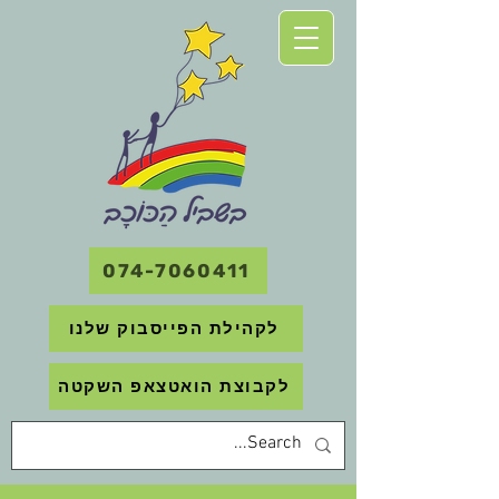
074-7060411
לקהילת הפייסבוק שלנו
לקבוצת הואטצאפ השקטה