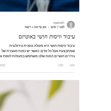
motim51
לפני 7 ימים
זמן קריאה 4 דקות
עיבוד וויסות חושי באוטיזם
עיבוד וויסות חושי היא פעולה גופנית נוירולוגית
שמתבצעת אצל כל אדם. כאשר יש כמות מוגברת של
גירויים חושיים המוח שלנו משתמש בפעולות לווסת א
הגירויים הללו על מנת לשמור על רמת עוררות שתאפש
תפקוד. במצב של אתגרים או קשיים באותו ויסות עלול
להיווצר הצפה שתגרום לפגיעה בתפקוד, לקושי בוויסו
החושי. עיבוד חושי אינו רק רגישות לרעש או רתיעה
ממרקמים. מדובר בצורת חיווט עצבית שונה לחלוטין,
המשפיעה על הדרך שבה המוח קולט, מפענח ומגיב
לגירויים מהסביבה החיצונית ומהגוף עצמו. במשך שני