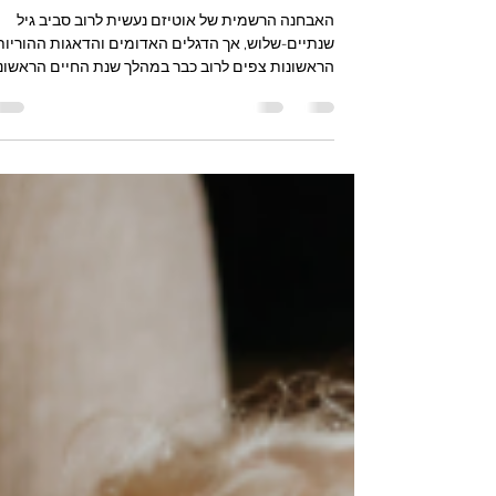
motim51
16 ביולי
זמן קריאה 5 דקות
אבחנת אוטיזם ואבני דרך
התפתחותיות
האבחנה הרשמית של אוטיזם נעשית לרוב סביב גיל
שנתיים-שלוש, אך הדגלים האדומים והדאגות ההוריות
הראשונות צפים לרוב כבר במהלך שנת החיים הראשונ
למשל בתחומי השפה והתקשורת החברתית. כיוון שאין
נכון להיום סמנים ביולוגיים לאבחון אוטיזם והאבחנה
היא קלינית-תיאורית בלבד, זיהוי מוקדם של דפוסי
רכישת אבני דרך התפתחותיות קריטי לחלון ההזדמנויו
הטיפולי. כלומר אם הורים ואנשי מקצוע התפתחותיים
ידעו לחפש דפוסי התפתחות שהתרחשותם מעלה את
הסיכון לאבחון אוטיזם, הם ידעו להפנות לאבחון מוקד
וכתוצאה מכך