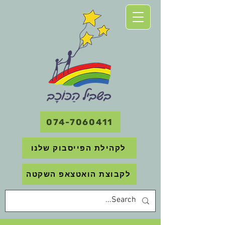
074-7060411
לקהילת הפייסבוק שלנו
לקבוצת הואטצאפ השקטה