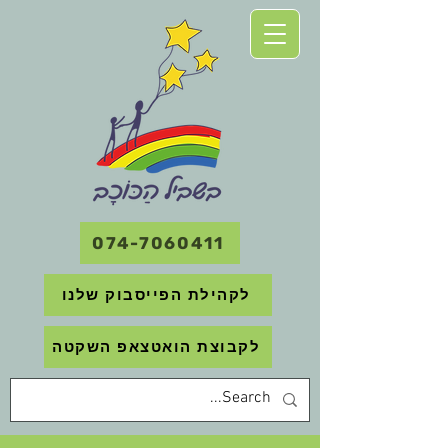
074-7060411
לקהילת הפייסבוק שלנו
לקבוצת הואטצאפ השקטה