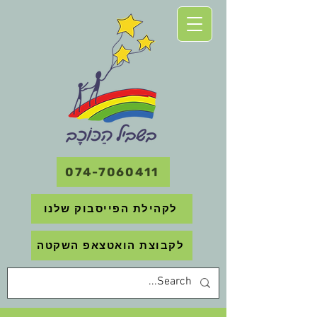
074-7060411
לקהילת הפייסבוק שלנו
לקבוצת הואטצאפ השקטה