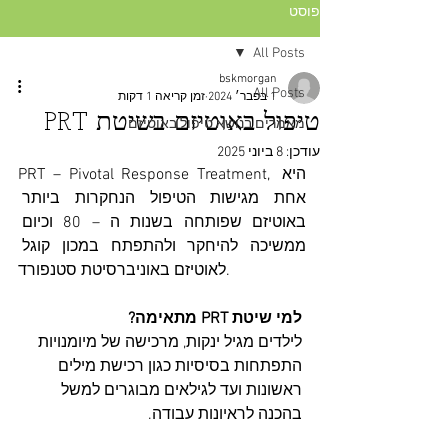
פוסט
All Posts
bskmorgan
All Posts
1 בפבר׳ 2024
זמן קריאה 1 דקות
טיפול באוטיזם בשיטת PRT
מאמרים בנושא טיפול באוטיזם
עודכן:
8 ביוני 2025
PRT – Pivotal Response Treatment, היא 
אחת מגישות הטיפול הנחקרות ביותר 
באוטיזם שפותחה בשנות ה – 80 וכיום 
ממשיכה להיחקר ולהתפתח במכון קוגל 
לאוטיזם באוניברסיטת סטנפורד.
למי שיטת PRT מתאימה?
לילדים מגיל ינקות, מרכישה של מיומנויות 
התפתחות בסיסיות כגון רכישת מילים 
ראשונות ועד לגילאים מבוגרים למשל 
בהכנה לראיונות עבודה.