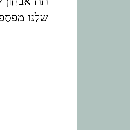
תת אבחון ש
שלנו מפספס