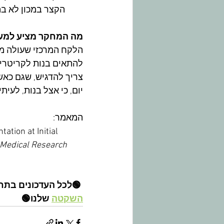
הקצר במכון לא בה
מה המחקר מציע למע
הלקח המרכזי שעולה מה
להתאים בנות לקריטריונ
​צריך להדגיש, שגם כאשר
יום, כי אצל בנות, לע
המאמר:
ation at Initial 
Medical Research 
🟢לכל העדכונים בתחו
השקטה
 שלנו🟢