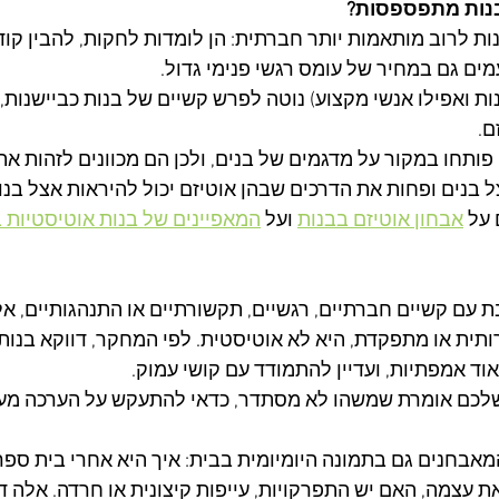
בנות מתפספסות?
ת לרוב מותאמות יותר חברתית: הן לומדות לחקות, להבין קוד
ים גם במחיר של עומס רגשי פנימי גדול.
נות ואפילו אנשי מקצוע) נוטה לפרש קשיים של בנות כביישנות, 
.​ 
 פותחו במקור על מדגמים של בנים, ולכן הם מכוונים לזהות את
 בנים ופחות את הדרכים שבהן אוטיזם יכול להיראות אצל בנות
על 
אבחון אוטיזם בבנות
 ועל 
המאפיינים של בנות אוטיסטיות 
 עם קשיים חברתיים, רגשיים, תקשורתיים או התנהגותיים, אל
תית או מתפקדת, היא לא אוטיסטית. לפי המחקר, דווקא בנות 
וד אמפתיות, ועדיין להתמודד עם קושי עמוק.​
שלכם אומרת שמשהו לא מסתדר, כדאי להתעקש על הערכה מעמ
בחנים גם בתמונה היומיומית בבית: איך היא אחרי בית ספר,
ת עצמה, האם יש התפרקויות, עייפות קיצונית או חרדה. אלה 