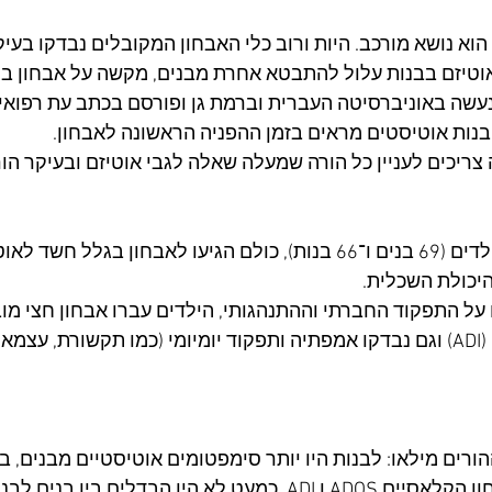
הוא נושא מורכב. היות ורוב כלי האבחון המקובלים נבדקו בעיקר
וטיזם בבנות עלול להתבטא אחרת מבנים, מקשה על אבחון בנ
שה באוניברסיטה העברית וברמת גן ופורסם בכתב עת רפואי ב
נות אוטיסטים מראים בזמן ההפניה הראשונה לאבחון.​ 
ריכים לעניין כל הורה שמעלה שאלה לגבי אוטיזם ובעיקר הור
במחקר השתתפו 135 ילדים (69 בנים ו־66 בנות), כולם הגיעו לאבחון בגל
היכולת השכלית.
וראיון עומק עם ההורים (ADI) וגם נבדקו אמפתיה ותפקוד יומיומי (כמו תקשורת, 
רים מילאו: לבנות היו יותר סימפטומים אוטיסטיים מבנים, בכ
אסיים ADOS ו ADI 
כמעט לא היו הבדלים בין בנים לבנות