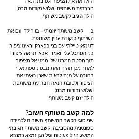
הוא ראה את הציפור ולטובת הנאה 
חברתית משותפת (שלוש נקודות מבט).
הילד 
הגיב 
לקשב משותף.
ב.     קשב משותף יוזמתי – בו הילד יוזם את 
השיתוף בנקודת עניין משותפת.
דוגמא: טיילתי עם בני בפארק וראינו ציפור, 
בני הסתכל עליי ואמר "אבא, תראה ציפור! 
תוך הסטת המבט שלו ממני אל הציפור. 
לאחר מכן תהיה הזזת מבט נוספת אליי 
בחזרה על מנת לראות שאכן ראיתי את 
הציפור ולטובת הנאה חברתית משותפת 
(שלוש נקודות מבט).
הילד 
יזם 
קשב משותף.
למה קשב משותף חשוב?
שני סוגי הקשב המשותף חשובים ללמידה 
ספונטנית מהסביבה. קשב משותף תגובתי 
המושג בגיל פעוטות וגיל הגן נמצא כמנבא 