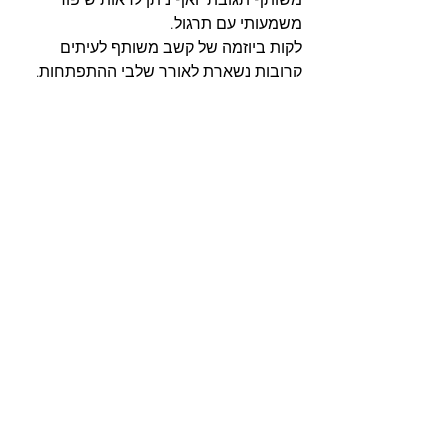
משותף תגובתי ואף ניתן לראות שיפור 
משמעותי עם תרגול. 
לקות ביוזמה של קשב משותף לעיתים 
קרובות נשארת לאורך שלבי ההתפתחות, 
אך גם היא יכולה להשתפר.
הבחנה חשובה:
 חשוב להבחין בין הצבעה 
לבקשה של חפץ שמטרתה חשובה מאוד 
אך אינה חברתית לבין הצבעה המשלבת 
קשב משותף שמטרתה שיתוף חברתי.
🟢
לכל העדכונים בתחום האוטיזם 
והאירועים מהמרכז שלנו – הצטרפו 
לקבוצת הוואטסאפ השקטה
 שלנו
🟢