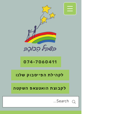
074-7060411
לקהילת הפייסבוק שלנו
לקבוצת הואטצאפ השקטה