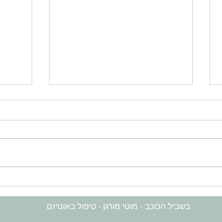
עיבוד וויסות חושי באוטיזם
אבחנת 
התפתח
בשביל הכוכב - מוטי מורגן - טיפול באוטיזם