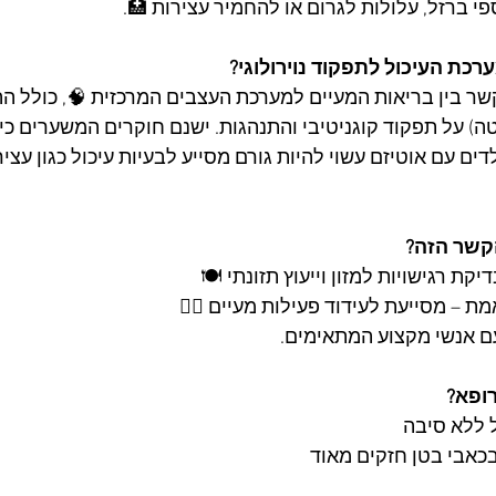
פי ברזל, עלולות לגרום או להחמיר עצירות 🏥.
רכת העיכול לתפקוד נוירולוגי?
ר בין בריאות המעיים למערכת העצבים המרכזית 🧠, כולל ה
טה) על תפקוד קוגניטיבי והתנהגות. ישנם חוקרים המשערים כי ח
ים עם אוטיזם עשוי להיות גורם מסייע לבעיות עיכול כגון עצי
קשר הזה?
קת רגישויות למזון וייעוץ תזונתי 🍽️
ת – מסייעת לעידוד פעילות מעיים 🏃‍♂️
עם אנשי מקצוע המתאימים.
רופא?
 ללא סיבה
בכאבי בטן חזקים מאוד