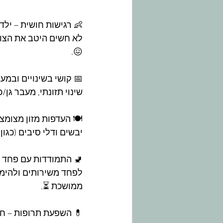
👶 רגישות חושית – ילד
לא חשים היטב את הצו
😖.
📅 קושי בשינויים ובמע
שינוי תזונתי, מעבר גן/
🍽️ העדפות מזון מצומצ
יבשים ודלי סיבים (כגו
🚽 התמודדות עם פחד מש
לפחד משירותים ולהימ
ממושכת ⏳.
💊 השפעת תרופות – חל