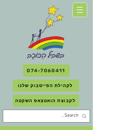
074-7060411
לקהילת הפייסבוק שלנו
לקבוצת הואטצאפ השקטה