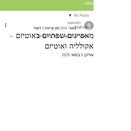
פוסט
All Posts
motim51
All Posts
19 באוג׳ 2024
זמן קריאה 2 דקות
מאפיינים שפתיים באוטיזם –
מאמרים בנושא טיפול באוטיזם
אקולליה ואוטיזם
עודכן:
3 במאי 2025