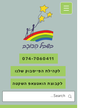
074-7060411
לקהילת הפייסבוק שלנו
לקבוצת הואטצאפ השקטה