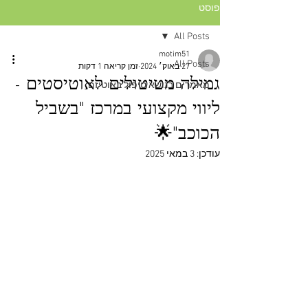
פוסט
All Posts
motim51
All Posts
27 באוק׳ 2024
זמן קריאה 1 דקות
גמילה מטיטולים לאוטיסטים -
מאמרים בנושא טיפול באוטיזם
ליווי מקצועי במרכז "בשביל
הכוכב"🌟
עודכן:
3 במאי 2025