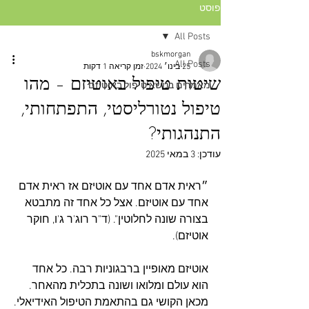
פוסט
All Posts
bskmorgan
All Posts
25 בינו׳ 2024
זמן קריאה 1 דקות
שיטות טיפול באוטיזם – מהו
מאמרים בנושא טיפול באוטיזם
טיפול נטורליסטי, התפתחותי,
התנהגותי?
עודכן:
3 במאי 2025
״ראית אדם אחד עם אוטיזם אז ראית אדם 
אחד עם אוטיזם. אצל כל אחד זה מתבטא 
בצורה שונה לחלוטין". (ד"ר רוג'ר ג'ו, חוקר 
אוטיזם).
אוטיזם מאופיין ברבגוניות רבה. כל אחד 
הוא עולם ומלואו ושונה בתכלית מהאחר.
מכאן הקושי גם בהתאמת הטיפול האידיאלי.