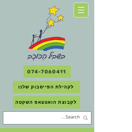
074-7060411
לקהילת הפייסבוק שלנו
לקבוצת הואטצאפ השקטה