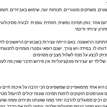
ונים, משחקים מוטוריים, תנוחות יוגה, שימוש באביזרים, תומכ
 אחר. נותן תמיכה נפשית, חזותית, גופנית. לבעיה פסיכולוגית, 
רון יצירתי ודינמי.
התחנה הראשונה. באם הייתה עצירות בשבועיים הראשונים לחיי
ווחו לו. במידה ויש צורך, ישנם רופאי גסטרו מומחים לתנועתיות
יתן לבצע על מנת לשלול מצבים מסוימים.
לילד יש 'עצירות פונקציונליות' אין פירוש הדבר שאין מה לעשו
היא אחד מהמאפיינים שמשפיעים הכי הרבה על איכות חיים של
 אוטיסטים הזקוקים לרמות תמיכה שונות יכולים להיגמל מטיט
דים רבים מסוגלים להרבה יותר ממה שאנחנו מניחים וממה שהם 
ם נצא מתוך הנחת מסוגלות שלהם, ונתווה להם את הדרך, הה