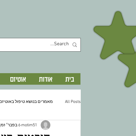
בית
אודות
אוטיזם
All Posts
מאמרים בנושא טיפול באוטיזם
motim51
6 בפבר׳
זמן ק