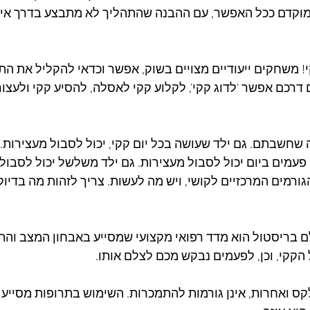
מוקדם ככל האפשר, עם ההבנה שהתהליך לא מתבצע בדרך אינ
משחקים ייעודיים מצויים בשוק, אפשר וכדאי להקליל את הת
רכם אפשר 'לדוג קקי', לקלוע קקי לאסלה, להסיע קקי ולעצור 
 שחשבתם. גם ילד שעושה בכל יום קקי, יכול לסבול מעצירות. 
פעמים ביום יכול לסבול מעצירות. גם ילד משלשל יכול לסבול 
ורמים המרכזיים לקושי, ויש מה לעשות. צריך לזהות מה בדיוק
לם בריסטול הוא מדד רפואי מקצועי שמסייע באבחון המצב והת
קקי, וכן, לפעמים נבקש מכם לצלם אותו.
קס ואחרות, אינן גורמות להתמכרות. השימוש בתרופות מסייע ל