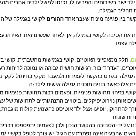
ילד ישב בשירותים והפריעו לו, נכנסו למשל ילדים אחרים מהגן
תהליך הגמילה. 
שר בין פגיעה מינית שעבר אחד 
ההורים
 לקושי בגמילה של הי
 את הסיבה לקושי בגמילה, אך לאחר שעשינו זאת, האירוע עצמו
לה עצמו.
ם
. חלק ממאפייני האוטיזם, קושי בגמישות מחשבתית, קושי בש
כרים, העדר דיבור, רגישות חושית גבוהה או נמוכה לריחות רע
גמילה, בפרט בהקשר לעצירות ולמעבר מקקי בחיתול לקקי ב
ם אלו כאשר בונים תוכנית גמילה אישית לילד/ה.
ושי בזיהוי תחושות פנימיות, ופעמים רבות תחושות פנימיות מ
ם אותן נוירוטיפיקלים, ביטויים התנהגותיים לתחושות של עציר
רך להתרוקן, יופיעו אצל ילד אוטיסט כהשמעת קולות מוגברת, י
ות שונות.
בנו על ידי הסביבה בהקשר הנכון ולכן לפעמים יתפספסו דברים
אים שהבעיה אינה נפתרת עם הגיל. יש צורך לטפל בקשיי גמי