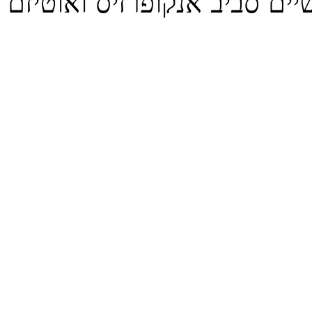
יים סביב אנקופרזיס ואוטיזם