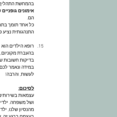
בהמחשת התהליך.
אימונים גופניים
 ש
הם.
כל אחד תומך בתחום
התנהגותית נציע פת
רופא הילדים הוא 
בהעברת מקוניום, ד
בדיקות חשובות שנ
במידה ונאמר לכם ש
לעשות, והרבה!
לסיכום:
עצמאות בשירותים 
ושל משפחה. ילדים
מהנסיון שלנו, יל
בעצמם ברגע זה. א