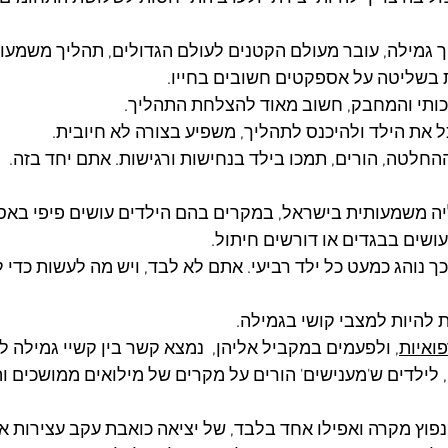
 גמילה, עובר מעולם הקטנים לעולם הגדולים, תהליך משמעותי
ת בשליטה על אספקטים חשובים בחייו.
מכותי והמחבק, חשוב מאוד להצלחת התהליך.
את הילד ולהיכנס לתהליך, משפיע בצורה לא חיובית.
לטה, הורים, תמכו בילד בנחישות ורגישות. אתם יחד בזה.
ה משמעותית בישראל, במקרים בהם הילדים עושים פיפי באסל
עושים בבגדים או דורשים חיתול.
 נוהג כמעט כל ילד רביעי. אתם לא לבד, ויש מה לעשות כדי ל
ת להיות למצבי קושי בגמילה. 
פואיות
, ולפעמים במקביל אליהן,  נמצא קשר בין קשיי גמילה לי
 לילדים ש'מענישים' הורים על מקרים של מילואים ממושכים וה
פוץ מקרה ואפילו אחד בלבד, של יציאה כואבת עקב עצירות או