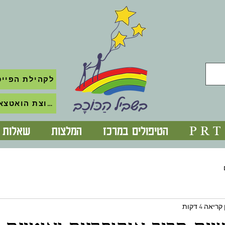
לקהילת הפייס
לקבוצת הואטצאפ השקטה
P R T
הטיפולים במרכז
המלצות
שאלות נ
ריאה 4 דקות