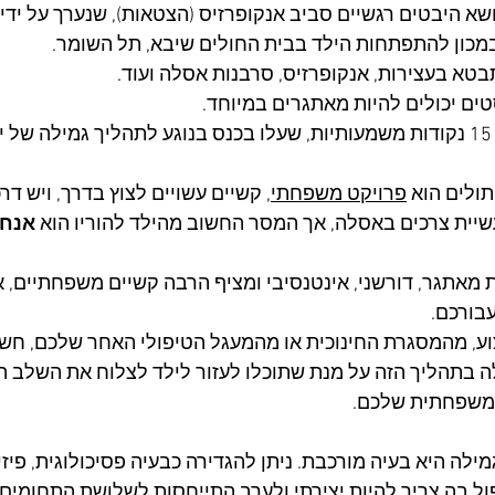
שא היבטים רגשיים סביב אנקופרזיס (הצטאות), שנערך על ידי
כון להתפתחות הילד בבית החולים שיבא, תל השומר.
בטא בעצירות, אנקופרזיס, סרבנות אסלה ועוד. 
ים יכולים להיות מאתגרים במיוחד. 
.
ולים הוא 
פרויקט משפחתי
, קשיים עשויים לצוץ בדרך, ויש דר
שיית צרכים באסלה, אך המסר החשוב מהילד להוריו הוא 
אנחנ
ת מאתגר, דורשני, אינטנסיבי ומציף הרבה קשיים משפחתיים, 
בורכם. 
צוע, מהמסגרת החינוכית או מהמעגל הטיפולי האחר שלכם, חשו
 בתהליך הזה על מנת שתוכלו לעזור לילד לצלוח את השלב ה
המשפחתית שלכם.
לה היא בעיה מורכבת. ניתן להגדירה כבעיה פסיכולוגית, פיזיו
ול בה צריך להיות יצירתי ולערב התייחסות לשלושת התחומים 