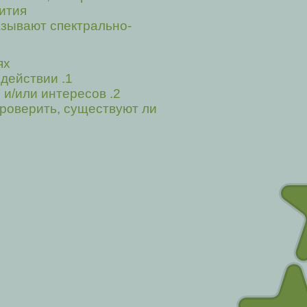
ития.
азывают спектрально-
х:
1. Постоянные трудности в общении и/или социальном взаимодействии.
2. Повторяющиеся и ограниченные модели поведения и/или действий и/или интересов.
проверить, существуют ли