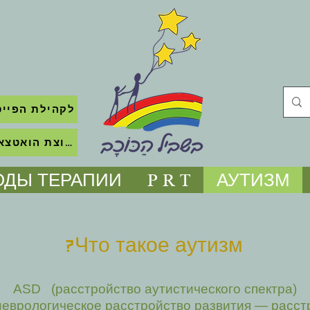
לקהילת הפייס
לקבוצת הואטצאפ השקטה
ОДЫ ТЕРАПИИ
P R T
АУТИЗМ
Что такое аутизм?
ASD (расстройство аутистического спектра)
неврологическое расстройство развития — расст