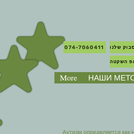
074-7060411
בוק שלנו
More
НАШИ МЕТ
Аутизм определяется как 