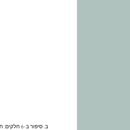
ב. סיפור ב-6 חלקים: חלקו את הדף לשישה חלקים מבלי לחתוך. בכל חלק תתואר תמונה אחת.