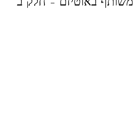
משותף באוטיזם – חלק ב'