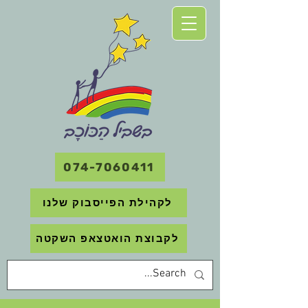
074-7060411
לקהילת הפייסבוק שלנו
לקבוצת הואטצאפ השקטה