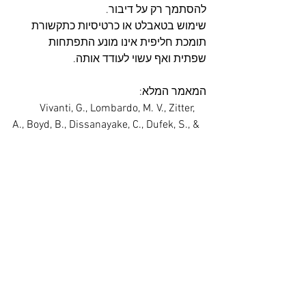
להסתמך רק על דיבור. 
שימוש בטאבלט או כרטיסיות כתקשורת 
תומכת חליפית אינו מונע התפתחות 
שפתית ואף עשוי לעודד אותה.
המאמר המלא:
	Vivanti, G., Lombardo, M. V., Zitter, 
A., Boyd, B., Dissanayake, C., Dufek, S., & 
Watson, L. (2025). Proportion and Profile 
of Autistic Children Not Acquiring 
Spoken Language Despite Receiving 
Evidence-Based Early 
Interventions. 
Journal of Clinical Child & 
Adolescent Psychology
, 1-
https://doi.org/10.1080/15374416.2
18.‏ 
025.2579286
🟢לכל העדכונים בתחום האוטיזם 
ואירועי המרכז שלנו, הצטרפו 
לקבוצת 