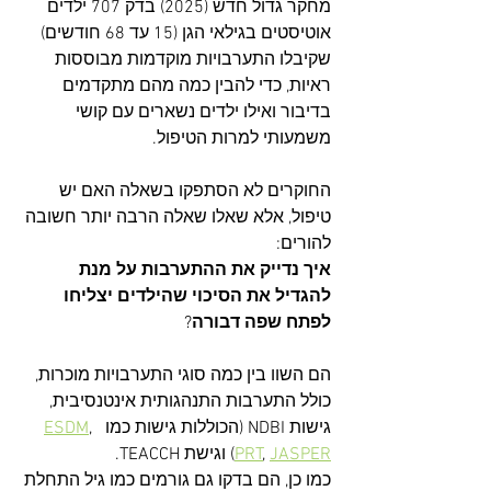
מחקר גדול חדש (2025) בדק 707 ילדים 
אוטיסטים בגילאי הגן (15 עד 68 חודשים) 
שקיבלו התערבויות מוקדמות מבוססות 
ראיות, כדי להבין כמה מהם מתקדמים 
בדיבור ואילו ילדים נשארים עם קושי 
משמעותי למרות הטיפול.​
החוקרים לא הסתפקו בשאלה האם יש 
טיפול, אלא שאלו שאלה הרבה יותר חשובה 
להורים:
איך נדייק את ההתערבות על מנת 
להגדיל את הסיכוי שהילדים יצליחו 
לפתח שפה דבורה
?
הם השוו בין כמה סוגי התערבויות מוכרות, 
כולל התערבות התנהגותית אינטנסיבית, 
גישות NDBI (הכוללות גישות כמו 
, 
ESDM
JASPER
, 
PRT
)
 וגישת TEACCH. 
כמו כן, הם בדקו גם גורמים כמו גיל התחלת 