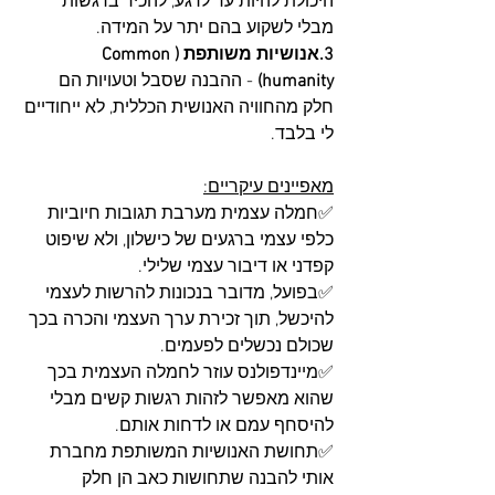
היכולת להיות ער לרגע, להכיר ברגשות 
מבלי לשקוע בהם יתר על המידה.
3.אנושיות משותפת (Common 
humanity)
 - ההבנה שסבל וטעויות הם 
חלק מהחוויה האנושית הכללית, לא ייחודיים 
לי בלבד.
מאפיינים עיקריים:
✅חמלה עצמית מערבת תגובות חיוביות 
כלפי עצמי ברגעים של כישלון, ולא שיפוט 
קפדני או דיבור עצמי שלילי.
✅בפועל, מדובר בנכונות להרשות לעצמי 
להיכשל, תוך זכירת ערך העצמי והכרה בכך 
שכולם נכשלים לפעמים.
✅מיינדפולנס עוזר לחמלה העצמית בכך 
שהוא מאפשר לזהות רגשות קשים מבלי 
להיסחף עמם או לדחות אותם.
✅תחושת האנושיות המשותפת מחברת 
אותי להבנה שתחושות כאב הן חלק 