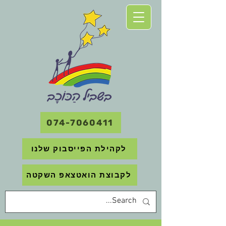
074-7060411
לקהילת הפייסבוק שלנו
לקבוצת הואטצאפ השקטה