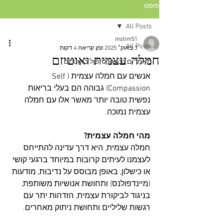
פוסט
All Posts
motim51
All Posts
3 באוק׳ 2025
זמן קריאה 4 דקות
חמלה עצמית ואוטיזם
מאמרים בנושא טיפול באוטיזם
אנשים עם חמלה עצמית (Self 
Compassion) גבוהה הם בעלי בריאות 
נפשית טובה יותר מאשר אלו עם חמלה 
עצמית נמוכה.
מהי חמלה עצמית?
חמלה עצמית, היא דרך עדינה להתייחס 
לעצמנו לעיתים קרובות במיוחד ברגעי קושי 
או כישלון, באופן מבוסס על נדיבות, מודעות 
(מיינדפולנס) ותחושת אנושיות משותפת, 
בניגוד לביקורת עצמית, הזדהות יתר עם 
רגשות שליליים ותחושת ניתוק מאחרים.