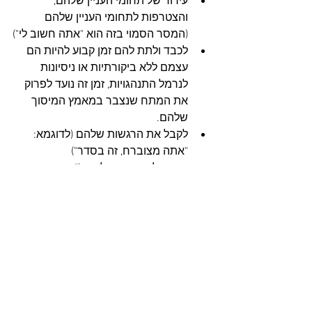
עידוד של תחומי העניין שלהם, 
והצטרפות לתחומי העניין שלהם 
(המסר הסמוי בזה הוא "אתה חשוב לי")
לכבד ולתת להם זמן קבוע להיות הם 
עצמם ללא ביקורתיות או ניסיונות 
לנרמל התנהגויות, זמן זה נועד לפרוק 
את המתח שנצבר במאמץ המיסוך 
שלהם.
לקבל את הרגשות שלהם (לדוגמא: 
"אתה מצוברח, זה בסדר")
היו סבלניים עם הילדים ("תאונות 
קורות", למשל כאשר שופך משהו, 
מפיל משהו, נתקע במשהו)
שבחו אותם כאשר הם מדגימים 
חמלה עצמית (לדוגמא ניתן לומר: " אני 
יודע שאתה מצוברח שלא זכית 
בתחרות, אבל אני גאה בך שאמרת 
שעשית את המיטב שיכולת")
צרו סיפורים חברתיים שהמסרים 