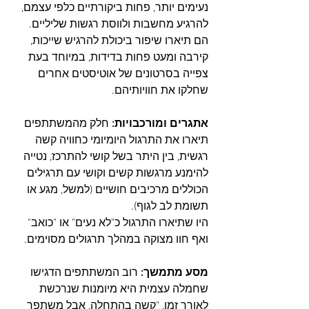
נעימים יותר, פחות ביקורתיים כלפי עצמם, 
להרגיע מחשבות ולווסת רגשות שליליים. 
הם תיארו שיפור ביכולת להרגיש שייכות, 
קירבה ומעט פחות בדידות, במיוחד בעת 
צפייה בסרטונים של אוטיסטים אחרים 
שחלקו את חוויותיהם.
אתגרים ומורכבויות:
 חלק מהמשתתפים 
תיארו את התרגול היומיומי כחוויה קשה 
רגשית, בין היתר בשל קושי להתרכז, נטייה 
להימנע מרגשות קשים וקושי עם תרגילים 
הכוללים מרכיבים חושיים (למשל, מגע או 
תשומת לב לגוף). 
היו שתיארו התרגול כ"לא נעים" או "כואב" 
ואף חוו מצוקה במהלך תרגולים מסוימים.
מסע מתמשך:
 רוב המשתתפים הדגישו 
שחמלה עצמית היא מיומנות שנרכשת 
לאורך זמן, "קשה בהתחלה, אבל משתפר 