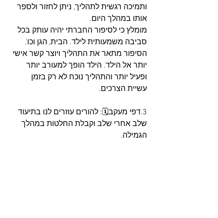
ותמיכה רגשית לתהליך, ניתן לחזור ולספר 
אותו במהלך היום. 
מומלץ כי לסיפור החברתי יהיה עותק בכל 
סביבה משמעותית לילד. הבית, הגן וכו'. 
הסיפור מתאר את התהליך ויוצר קשר אישי 
יותר אל הילד. הילד הופך למעורב יותר 
ופעיל יותר והתהליך נוכח לא רק בזמן 
עשיית הצרכים.
3.דפי מעקב🗓: להורים עוזרים לנו בתיעוד 
שלב אחרי שלב וקבלת החלטות במהלך 
הגמילה.
✅כאשר התשתית מוכנה, הילד מודע לכך 
שבקרוב יהיה שינוי, אנחנו מכירים את 
ההרגלים שלו, עבדנו על עצמאות ועל יצירת 
קשר רגשי של הילד לתהליך, יש לנו עזרים 
למבוגרים (דפי מעקב) ועזרים לילד.. 
מתחילים!