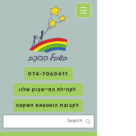
074-7060411
לקהילת הפייסבוק שלנו
לקבוצת הואטצאפ השקטה