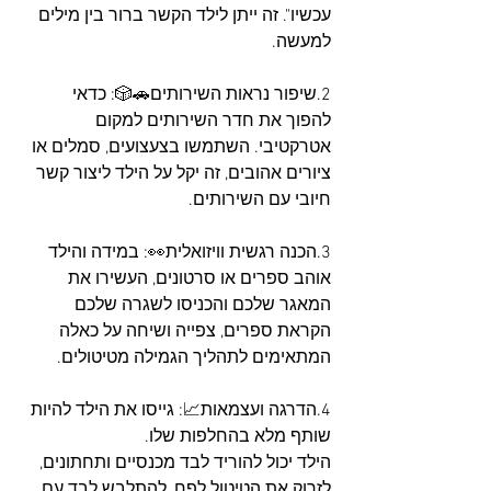
עכשיו". זה ייתן לילד הקשר ברור בין מילים 
למעשה.
2.שיפור נראות השירותים🚗🎲: כדאי 
להפוך את חדר השירותים למקום 
אטרקטיבי. השתמשו בצעצועים, סמלים או 
ציורים אהובים, זה יקל על הילד ליצור קשר 
חיובי עם השירותים.
3.הכנה רגשית וויזואלית👀: במידה והילד 
אוהב ספרים או סרטונים, העשירו את 
המאגר שלכם והכניסו לשגרה שלכם 
הקראת ספרים, צפייה ושיחה על כאלה 
המתאימים לתהליך הגמילה מטיטולים. 
4.הדרגה ועצמאות📈: גייסו את הילד להיות 
שותף מלא בהחלפות שלו. 
הילד יכול להוריד לבד מכנסיים ותחתונים, 
לזרוק את הטיטול לפח, להתלבש לבד עם 